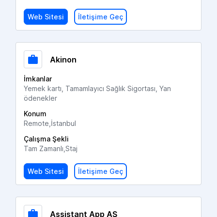
Web Sitesi
İletişime Geç
Akinon
İmkanlar
Yemek kartı, Tamamlayıcı Sağlık Sigortası, Yan
ödenekler
Konum
Remote,İstanbul
Çalışma Şekli
Tam Zamanlı,Staj
Web Sitesi
İletişime Geç
Assistant App AŞ