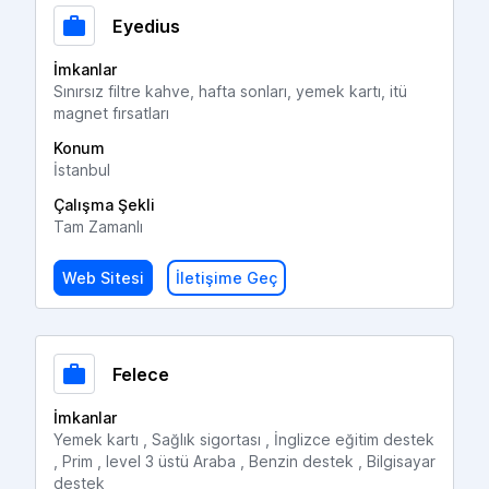
Eyedius
İmkanlar
Sınırsız filtre kahve, hafta sonları, yemek kartı, itü
magnet fırsatları
Konum
İstanbul
Çalışma Şekli
Tam Zamanlı
Web Sitesi
İletişime Geç
Felece
İmkanlar
Yemek kartı , Sağlık sigortası , İnglizce eğitim destek
, Prim , level 3 üstü Araba , Benzin destek , Bilgisayar
destek